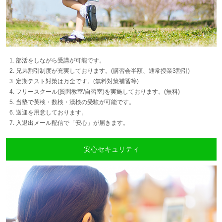
1. 部活をしながら受講が可能です。
2. 兄弟割引制度が充実しております。(講習会半額、通常授業3割引)
3. 定期テスト対策は万全です。(無料対策補習等)
4. フリースクール(質問教室/自習室)を実施しております。(無料)
5. 当塾で英検・数検・漢検の受験が可能です。
6. 送迎を用意しております。
7. 入退出メール配信で「安心」が届きます。
安心セキュリティ