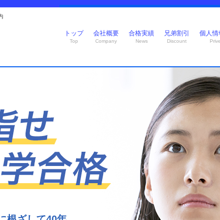
内
トップ
会社概要
合格実績
兄弟割引
個人情
Top
Company
News
Discount
Priv
に根ざして40年。