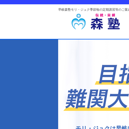
早岐森塾モリ・ジュク季節毎の定期講習等のご案
モリ・ジュクは早岐